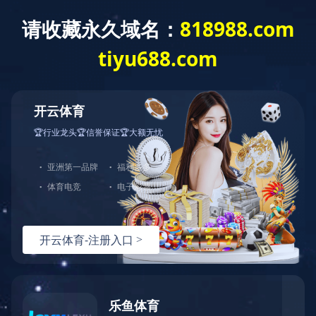
九州体育
欢迎访问九州体育-九州体育（中国） 官方网站！