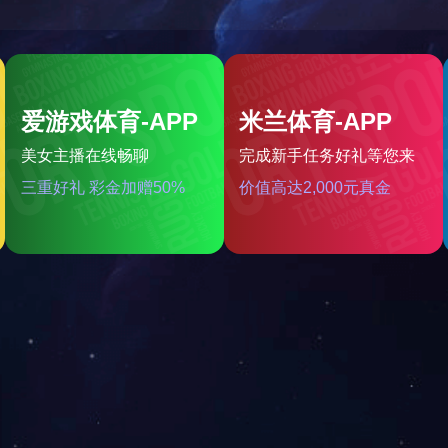
上一篇：
地铁和隧道正线防护密闭门
下一篇：
地铁QPSFM清洁式排风双扇防护密闭门