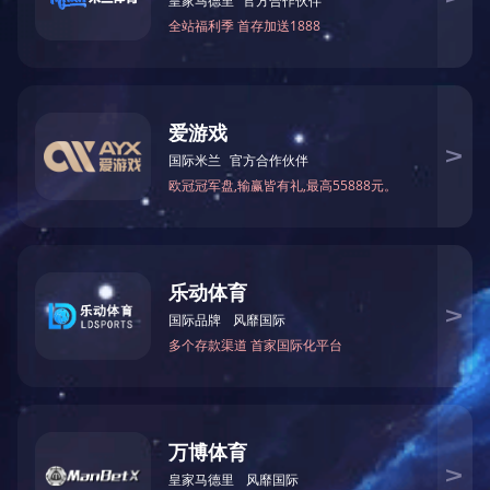
电话：0871-67958832
传真：0871-67958832
新浪微博：
上一篇：
下一篇：