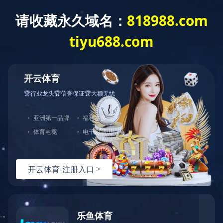
九州体育
欢迎访问九州体育-九州体育（中国） 官方网站！